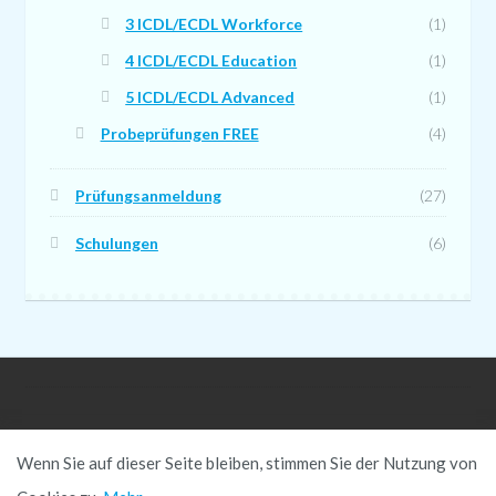
3 ICDL/ECDL Workforce
(1)
4 ICDL/ECDL Education
(1)
5 ICDL/ECDL Advanced
(1)
Probeprüfungen FREE
(4)
Prüfungsanmeldung
(27)
Schulungen
(6)
© EduBox GmbH 2026
Wenn Sie auf dieser Seite bleiben, stimmen Sie der Nutzung von
Built with WooCommerce
.