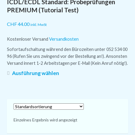
ICDL/ECDL Standard: Probeprüfungen
PREMIUM (Tutorial Test)
CHF
44.00
inkl. MwSt
Kostenloser Versand
Versandkosten
Sofortaufschaltung während den Bürozeiten unter 052 534 00
96 (Rufen Sie uns zwingend vor der Bestellung an!). Ansonsten
Versand innert 1-2 Arbeitstagen per E-Mail (Kein Anruf nötig!).
Dieses
Ausführung wählen
Produkt
weist
mehrere
Varianten
auf.
Die
Einzelnes Ergebnis wird angezeigt
Optionen
können