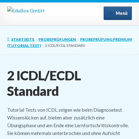
Zur
Zum
Menü
Navigation
Inhalt
springen
springen
Unter
Lehrmittel
auskla
STARTSEITE
PROBEPRÜFUNGEN
PROBEPRÜFUNG PREMIUM
Unter
Probeprüfung
(TUTORIAL TEST)
2 ICDL/ECDL STANDARD
auskla
Unter
Zur Prüfung anmelden
auskla
2 ICDL/ECDL
Unter
SIZ PU41 Fachleute FW+RW
auskla
Standard
ICDL Base Hauswart/in
Tutorial Tests von ICDL zeigen wie beim Diagnosetest
Mein Konto
Wissenslücken auf, bieten aber zusätzlich eine
Übungsphase und am Ende eine Lernfortschrittskontrolle.
Versand
Sie können mehrmals unterbrochen und ohne Aufsicht