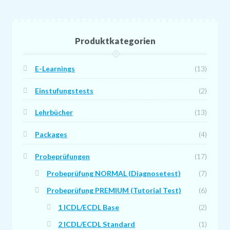
auf
der
Produktseite
Produktkategorien
gewählt
werden
E-Learnings
(13)
Einstufungstests
(2)
Lehrbücher
(13)
Packages
(4)
Probeprüfungen
(17)
Probeprüfung NORMAL (Diagnosetest)
(7)
Probeprüfung PREMIUM (Tutorial Test)
(6)
1 ICDL/ECDL Base
(2)
2 ICDL/ECDL Standard
(1)