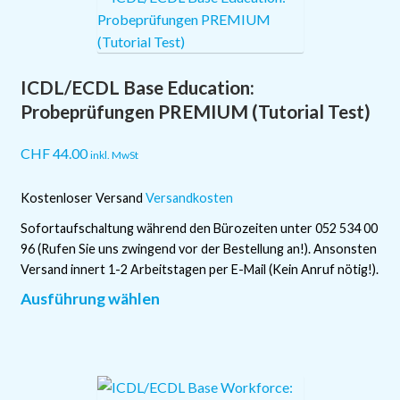
auf.
Die
Optionen
ICDL/ECDL Base Education:
können
auf
Probeprüfungen PREMIUM (Tutorial Test)
der
Produktseite
CHF
44.00
inkl. MwSt
gewählt
werden
Kostenloser Versand
Versandkosten
Sofortaufschaltung während den Bürozeiten unter 052 534 00
96 (Rufen Sie uns zwingend vor der Bestellung an!). Ansonsten
Versand innert 1-2 Arbeitstagen per E-Mail (Kein Anruf nötig!).
Dieses
Ausführung wählen
Produkt
weist
mehrere
Varianten