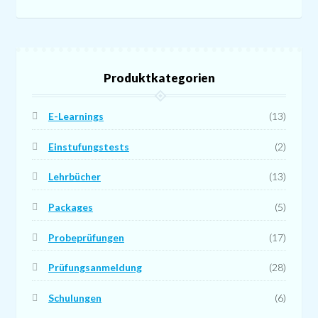
können
auf
der
Produktseite
Produktkategorien
gewählt
werden
E-Learnings
(13)
Einstufungstests
(2)
Lehrbücher
(13)
Packages
(5)
Probeprüfungen
(17)
Prüfungsanmeldung
(28)
Schulungen
(6)