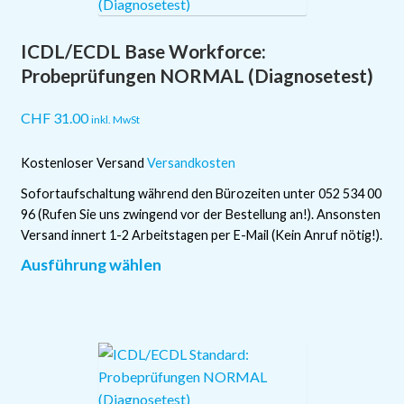
Die
Optionen
ICDL/ECDL Base Workforce:
können
auf
Probeprüfungen NORMAL (Diagnosetest)
der
Produktseite
CHF
31.00
inkl. MwSt
gewählt
werden
Kostenloser Versand
Versandkosten
Sofortaufschaltung während den Bürozeiten unter 052 534 00
96 (Rufen Sie uns zwingend vor der Bestellung an!). Ansonsten
Versand innert 1-2 Arbeitstagen per E-Mail (Kein Anruf nötig!).
Dieses
Ausführung wählen
Produkt
weist
mehrere
Varianten
auf.
Die