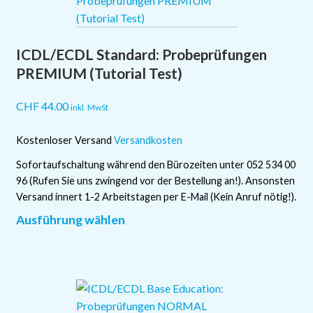
Die
Optionen
ICDL/ECDL Standard: Probeprüfungen
können
auf
PREMIUM (Tutorial Test)
der
Produktseite
CHF
44.00
inkl. MwSt
gewählt
werden
Kostenloser Versand
Versandkosten
Sofortaufschaltung während den Bürozeiten unter 052 534 00
96 (Rufen Sie uns zwingend vor der Bestellung an!). Ansonsten
Versand innert 1-2 Arbeitstagen per E-Mail (Kein Anruf nötig!).
Dieses
Ausführung wählen
Produkt
weist
mehrere
Varianten
auf.