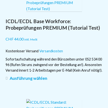
auf.
Die
Optionen
ICDL/ECDL Base Workforce:
können
auf
Probeprüfungen PREMIUM (Tutorial Test)
der
Produktseite
CHF
44.00
inkl. MwSt
gewählt
werden
Kostenloser Versand
Versandkosten
Sofortaufschaltung während den Bürozeiten unter 052 534 00
96 (Rufen Sie uns zwingend vor der Bestellung an!). Ansonsten
Versand innert 1-2 Arbeitstagen per E-Mail (Kein Anruf nötig!).
Dieses
Ausführung wählen
Produkt
weist
mehrere
Varianten
auf.