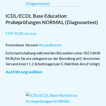
Die
Optionen
ICDL/ECDL Base Education:
können
auf
Probeprüfungen NORMAL (Diagnosetest)
der
Produktseite
CHF
31.00
inkl. MwSt
gewählt
werden
Kostenloser Versand
Versandkosten
Sofortaufschaltung während den Bürozeiten unter 052 534 00
96 (Rufen Sie uns zwingend vor der Bestellung an!). Ansonsten
Versand innert 1-2 Arbeitstagen per E-Mail (Kein Anruf nötig!).
Dieses
Ausführung wählen
Produkt
weist
mehrere
Varianten
auf.