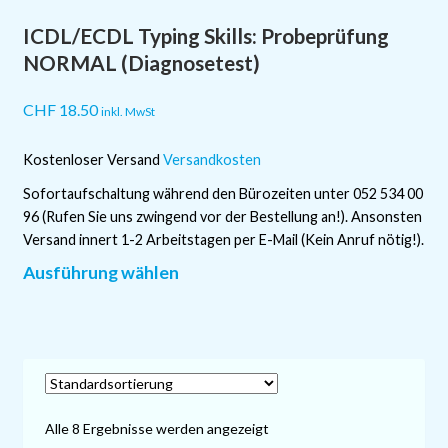
Optionen
ICDL/ECDL Typing Skills: Probeprüfung
können
auf
NORMAL (Diagnosetest)
der
Produktseite
CHF
18.50
inkl. MwSt
gewählt
werden
Kostenloser Versand
Versandkosten
Sofortaufschaltung während den Bürozeiten unter 052 534 00
96 (Rufen Sie uns zwingend vor der Bestellung an!). Ansonsten
Versand innert 1-2 Arbeitstagen per E-Mail (Kein Anruf nötig!).
Dieses
Ausführung wählen
Produkt
weist
mehrere
Varianten
auf.
Die
Alle 8 Ergebnisse werden angezeigt
Optionen