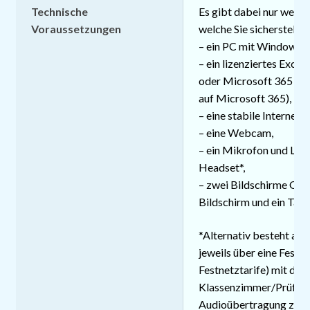
Technische
Es gibt dabei nur weni
Voraussetzungen
welche Sie sicherstellen
– ein PC mit Windows 1
– ein lizenziertes Excel
oder Microsoft 365 (Pr
auf Microsoft 365),
– eine stabile Internet
– eine Webcam,
– ein Mikrofon und La
Headset*,
– zwei Bildschirme ODE
Bildschirm und ein Table
*Alternativ besteht auc
jeweils über eine Fest
Festnetztarife) mit dem
Klassenzimmer/Prüfung
Audioübertragung zu v