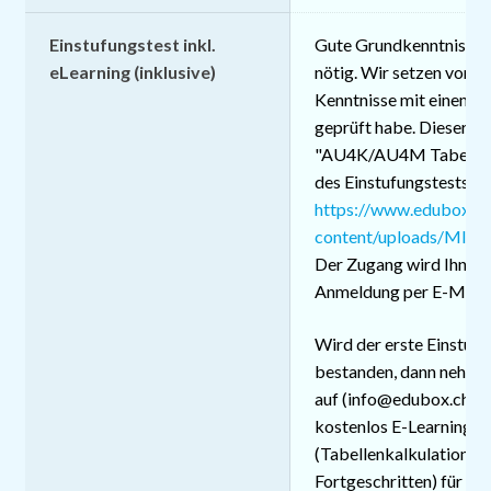
Einstufungstest inkl.
Gute Grundkenntnisse 
eLearning (inklusive)
nötig. Wir setzen voraus
Kenntnisse mit einem E
geprüft habe. Dieser b
"AU4K/AU4M Tabellen".
des Einstufungstests si
https://www.edubox.c
content/uploads/MID
Der Zugang wird Ihnen 
Anmeldung per E-Mail z
Wird der erste Einstufu
bestanden, dann nehmen
auf (info@edubox.ch) un
kostenlos E-Learning-
(Tabellenkalkulation G
Fortgeschritten) für da