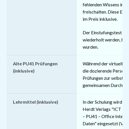
fehlenden Wissens im S
freischalten. Diese E-Le
im Preis inklusive.
Der Einstufungstest kan
wiederholt werden, bis 
wurden.
Alte PU41 Prüfungen
Während der virtuellen 
(inklusive)
die dozierende Person 
Prüfungen zur selbstän
gemeinsamen Durchführ
Lehrmittel (inklusive)
In der Schulung wird da
Herdt Verlags "ICT Pow
– PU41 – Office Integr
Daten" eingesetzt (Vers