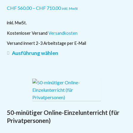
CHF
560.00
–
CHF
710.00
inkl. MwSt
inkl. MwSt.
Kostenloser Versand
Versandkosten
Versand innert 2-3 Arbeitstage per E-Mail
Dieses
Ausführung wählen
Produkt
weist
mehrere
Varianten
auf.
Die
Optionen
50-minütiger Online-Einzelunterricht (für
können
auf
Privatpersonen)
der