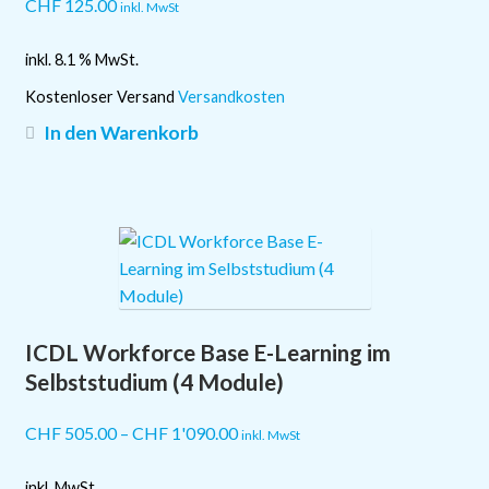
Produktseite
CHF
125.00
inkl. MwSt
gewählt
werden
inkl. 8.1 % MwSt.
Kostenloser Versand
Versandkosten
In den Warenkorb
ICDL Workforce Base E-Learning im
Selbststudium (4 Module)
CHF
505.00
–
CHF
1'090.00
inkl. MwSt
inkl. MwSt.