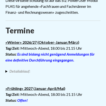
Diese virtuelle Schulung ist auf das SIZ PowerUser Modul
Mein Konto
PU41 für angehende «Fachfrauen und Fachmänner im
Finanz- und Rechnungswesen» zugeschnitten.
Versand
Termine
AGB
Impressum
«Winter» 2026/27 (Oktober-Januar/März)
Tag/Zeit:
Mittwoch-Abend, 18.00 bis 21.15 Uhr
Status:
Es sind bislang nicht genügend Anmeldungen für
eine definitive Durchführung eingegangen.
Detailablauf:
«Frühling» 2027 (Januar-April/Mai)
Tag/Zeit:
Mittwoch-Abend
,
18.00 bis 21.15 Uhr
Status:
Offen!