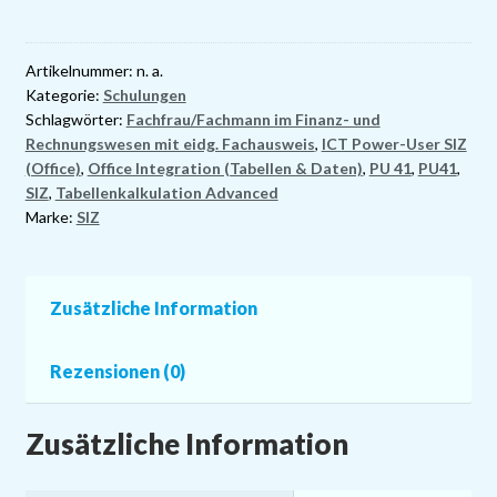
für
Fachleute
Finanz-
Artikelnummer:
n. a.
Kategorie:
Schulungen
und
Schlagwörter:
Fachfrau/Fachmann im Finanz- und
Rechnungswesen
Rechnungswesen mit eidg. Fachausweis
,
ICT Power-User SIZ
(alles
(Office)
,
Office Integration (Tabellen & Daten)
,
PU 41
,
PU41
,
inklusive)
SIZ
,
Tabellenkalkulation Advanced
Menge
Marke:
SIZ
Zusätzliche Information
Rezensionen (0)
Zusätzliche Information