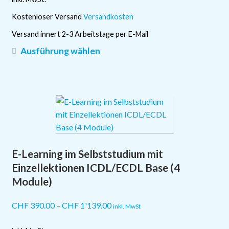
Kostenloser Versand
Versandkosten
Versand innert 2-3 Arbeitstage per E-Mail
Dieses
Ausführung wählen
Produkt
weist
mehrere
Varianten
auf.
Die
Optionen
E-Learning im Selbststudium mit
können
auf
Einzellektionen ICDL/ECDL Base (4
der
Module)
Produktseite
gewählt
CHF
390.00
–
CHF
1'139.00
inkl. MwSt
werden