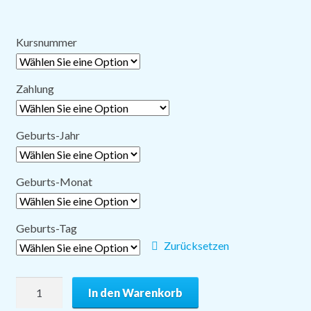
Kursnummer
Zahlung
Geburts-Jahr
Geburts-Monat
Geburts-Tag
Zurücksetzen
PU41
In den Warenkorb
SIZ