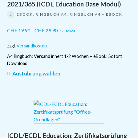
2021/365 (ICDL Education Base Modul)
EBOOK, RINGBUCH A4, RINGBUCH A4 + EBOOK
CHF
19.90
–
CHF
29.90
inkl. MwSt
zzgl.
Versandkosten
A4 Ringbuch: Versand innert 1-2 Wochen + eBook: Sofort
Download
Dieses
Ausführung wählen
Produkt
weist
mehrere
Varianten
auf.
Die
Optionen
ICDL/ECDL Education: Zertifikatsprüfung
können