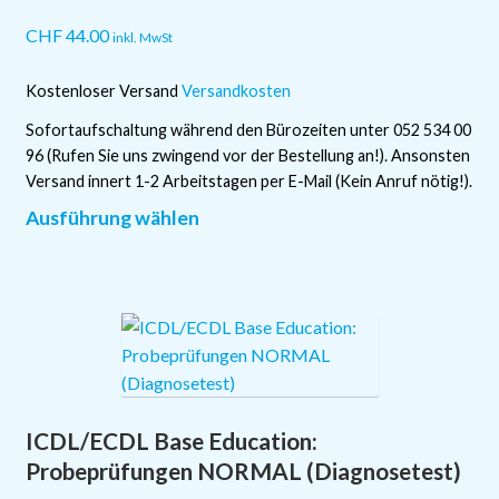
der
Produktseite
CHF
44.00
inkl. MwSt
gewählt
werden
Kostenloser Versand
Versandkosten
Sofortaufschaltung während den Bürozeiten unter 052 534 00
96 (Rufen Sie uns zwingend vor der Bestellung an!). Ansonsten
Versand innert 1-2 Arbeitstagen per E-Mail (Kein Anruf nötig!).
Dieses
Ausführung wählen
Produkt
weist
mehrere
Varianten
auf.
Die
Optionen
ICDL/ECDL Base Education:
können
auf
Probeprüfungen NORMAL (Diagnosetest)
der