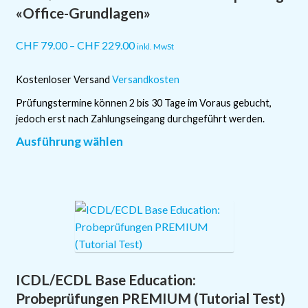
auf
«Office-Grundlagen»
der
Produktseite
CHF
79.00
–
CHF
229.00
inkl. MwSt
gewählt
werden
Kostenloser Versand
Versandkosten
Prüfungstermine können 2 bis 30 Tage im Voraus gebucht,
jedoch erst nach Zahlungseingang durchgeführt werden.
Dieses
Ausführung wählen
Produkt
weist
mehrere
Varianten
auf.
Die
Optionen
ICDL/ECDL Base Education:
können
auf
Probeprüfungen PREMIUM (Tutorial Test)