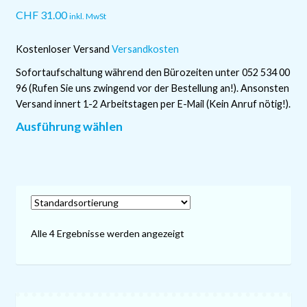
Produktseite
CHF
31.00
inkl. MwSt
gewählt
werden
Kostenloser Versand
Versandkosten
Sofortaufschaltung während den Bürozeiten unter 052 534 00
96 (Rufen Sie uns zwingend vor der Bestellung an!). Ansonsten
Versand innert 1-2 Arbeitstagen per E-Mail (Kein Anruf nötig!).
Dieses
Ausführung wählen
Produkt
weist
mehrere
Varianten
auf.
Die
Alle 4 Ergebnisse werden angezeigt
Optionen
können
auf
der