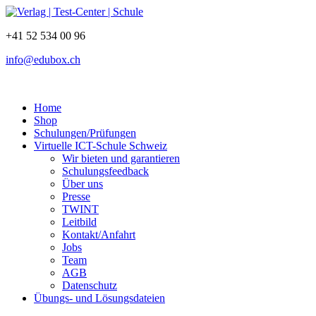
+41 52 534 00 96
info@edubox.ch
Home
Shop
Schulungen/Prüfungen
Virtuelle ICT-Schule Schweiz
Wir bieten und garantieren
Schulungsfeedback
Über uns
Presse
TWINT
Leitbild
Kontakt/Anfahrt
Jobs
Team
AGB
Datenschutz
Übungs- und Lösungsdateien