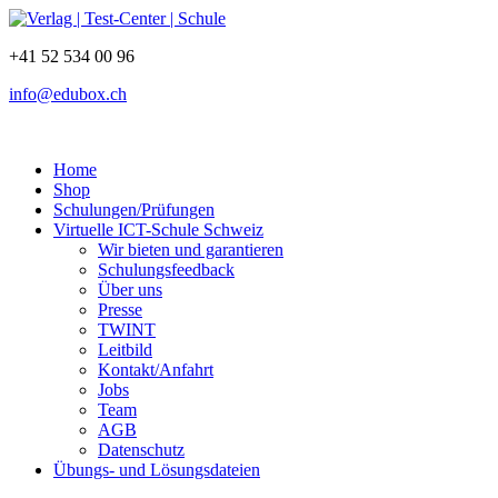
+41 52 534 00 96
info@edubox.ch
Home
Shop
Schulungen/Prüfungen
Virtuelle ICT-Schule Schweiz
Wir bieten und garantieren
Schulungsfeedback
Über uns
Presse
TWINT
Leitbild
Kontakt/Anfahrt
Jobs
Team
AGB
Datenschutz
Übungs- und Lösungsdateien