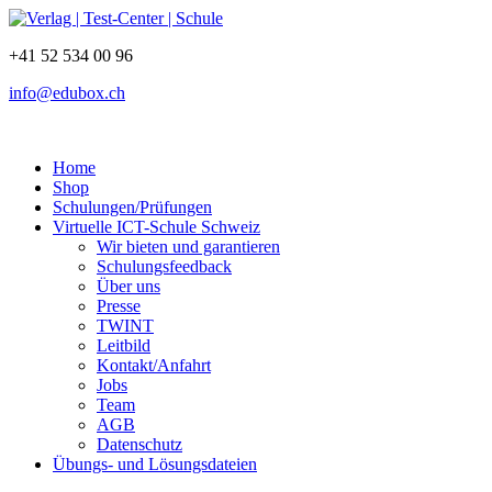
+41 52 534 00 96
info@edubox.ch
Home
Shop
Schulungen/Prüfungen
Virtuelle ICT-Schule Schweiz
Wir bieten und garantieren
Schulungsfeedback
Über uns
Presse
TWINT
Leitbild
Kontakt/Anfahrt
Jobs
Team
AGB
Datenschutz
Übungs- und Lösungsdateien