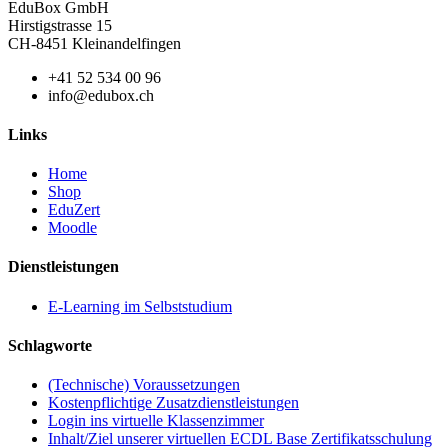
EduBox GmbH
Hirstigstrasse 15
CH-8451 Kleinandelfingen
+41 52 534 00 96
info@edubox.ch
Links
Home
Shop
EduZert
Moodle
Dienstleistungen
E-Learning im Selbststudium
Schlagworte
(Technische) Voraussetzungen
Kostenpflichtige Zusatzdienstleistungen
Login ins virtuelle Klassenzimmer
Inhalt/Ziel unserer virtuellen ECDL Base Zertifikatsschulung